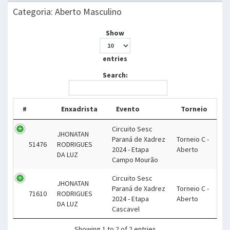
Categoria: Aberto Masculino
Show
entries
Search:
#
Enxadrista
Evento
Torneio
Circuito Sesc
JHONATAN
Paraná de Xadrez
Torneio C -
51476
RODRIGUES
2024 - Etapa
Aberto
DA LUZ
Campo Mourão
Circuito Sesc
JHONATAN
Paraná de Xadrez
Torneio C -
71610
RODRIGUES
2024 - Etapa
Aberto
DA LUZ
Cascavel
Showing 1 to 2 of 2 entries