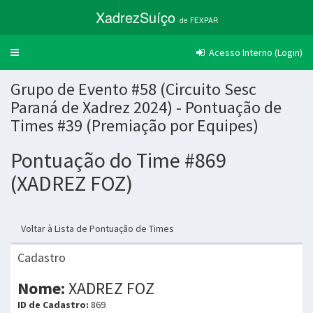
XadrezSuíço
de FEXPAR
Acesso Interno (Login)
Trocar
navegação
Grupo de Evento #58 (Circuito Sesc
Paraná de Xadrez 2024) - Pontuação de
Times #39 (Premiação por Equipes)
Pontuação do Time #869
(XADREZ FOZ)
Voltar à Lista de Pontuação de Times
Cadastro
Nome:
XADREZ FOZ
ID de Cadastro:
869