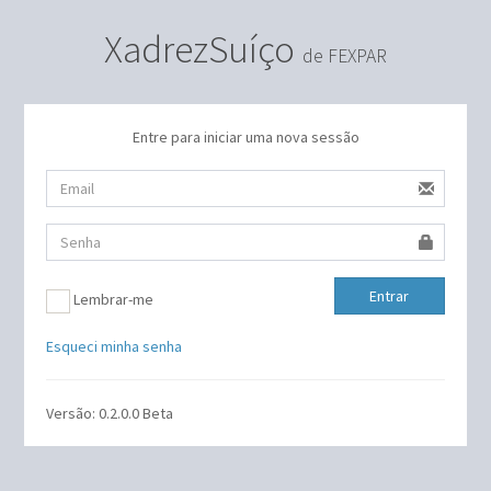
XadrezSuíço
de FEXPAR
Entre para iniciar uma nova sessão
Entrar
Lembrar-me
Esqueci minha senha
Versão: 0.2.0.0 Beta