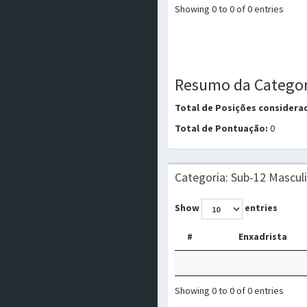
Showing 0 to 0 of 0 entries
Resumo da Categor
Total de Posições considera
Total de Pontuação:
0
Categoria: Sub-12 Mascul
Show
entries
#
Enxadrista
Showing 0 to 0 of 0 entries