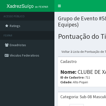
XadrezSuíço
Trocar
de FEXPAR
navegação
ACESSO PÚBLICO
Grupo de Evento #58
Equipes)
Ratings
Pontuação do T
FEXPAR
Enxadristas
Voltar à Lista de Pontuação de
Vínculos Federativos
Cadastro
Nome:
CLUBE DE X
ID de Cadastro:
711
Cidade:
Alto Piquiri
Categoria: Sub-08 Mascul