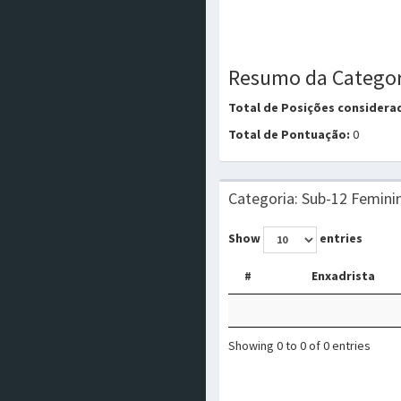
Resumo da Categor
Total de Posições considera
Total de Pontuação:
0
Categoria: Sub-12 Femini
Show
entries
#
Enxadrista
Showing 0 to 0 of 0 entries