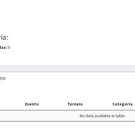
ia:
das:
0
ino
Evento
Torneio
Categoria
No data available in table