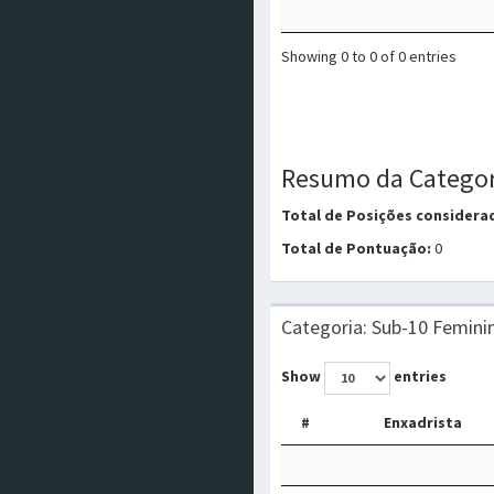
Showing 0 to 0 of 0 entries
Resumo da Categor
Total de Posições considera
Total de Pontuação:
0
Categoria: Sub-10 Femini
Show
entries
#
Enxadrista