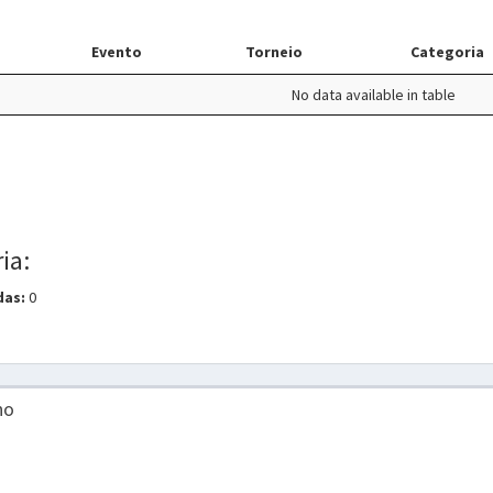
Evento
Torneio
Categoria
No data available in table
ia:
das:
0
no