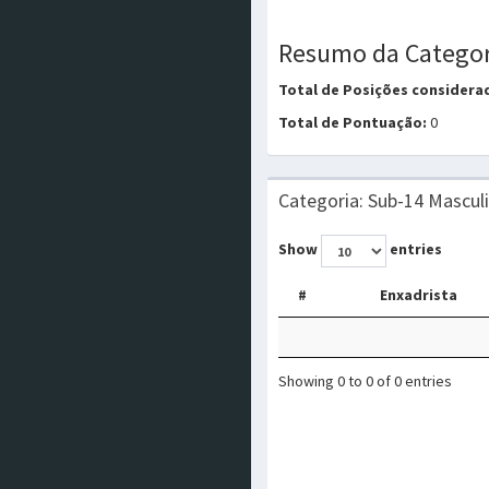
Resumo da Categor
Total de Posições considera
Total de Pontuação:
0
Categoria: Sub-14 Mascul
Show
entries
#
Enxadrista
Showing 0 to 0 of 0 entries