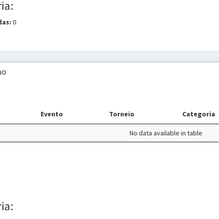
ia:
das:
0
no
Evento
Torneio
Categoria
No data available in table
ia: