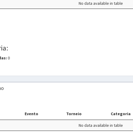
No data available in table
ia:
das:
0
no
Evento
Torneio
Categoria
No data available in table