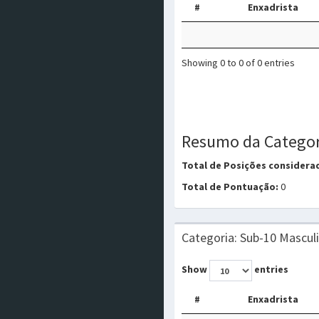
#
Enxadrista
Showing 0 to 0 of 0 entries
Resumo da Categor
Total de Posições considera
Total de Pontuação:
0
Categoria: Sub-10 Mascul
Show
entries
#
Enxadrista