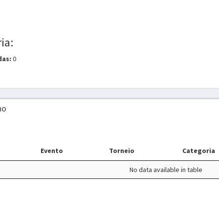
ia:
das:
0
no
Evento
Torneio
Categoria
No data available in table