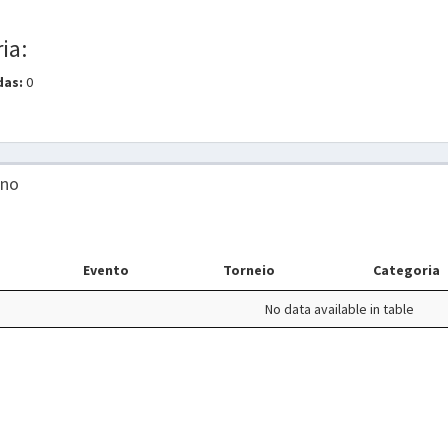
ia:
das:
0
ino
Evento
Torneio
Categoria
No data available in table