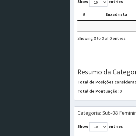
Show
entries
#
Enxadrista
Showing 0 to 0 of 0 entries
Resumo da Categor
Total de Posições considera
Total de Pontuação:
0
Categoria: Sub-08 Femini
Show
entries