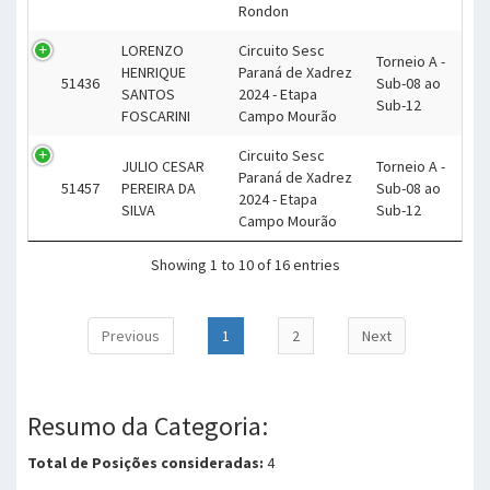
Rondon
LORENZO
Circuito Sesc
Torneio A -
HENRIQUE
Paraná de Xadrez
51436
Sub-08 ao
SANTOS
2024 - Etapa
Sub-12
FOSCARINI
Campo Mourão
Circuito Sesc
JULIO CESAR
Torneio A -
Paraná de Xadrez
51457
PEREIRA DA
Sub-08 ao
2024 - Etapa
SILVA
Sub-12
Campo Mourão
Showing 1 to 10 of 16 entries
Previous
1
2
Next
Resumo da Categoria:
Total de Posições consideradas:
4