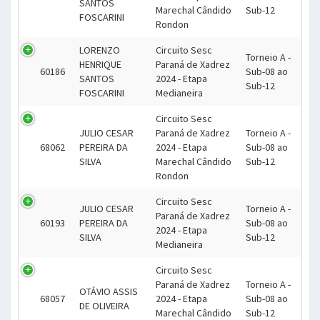
SANTOS
Marechal Cândido
Sub-12
FOSCARINI
Rondon
LORENZO
Circuito Sesc
Torneio A -
HENRIQUE
Paraná de Xadrez
60186
Sub-08 ao
SANTOS
2024 - Etapa
Sub-12
FOSCARINI
Medianeira
Circuito Sesc
JULIO CESAR
Paraná de Xadrez
Torneio A -
68062
PEREIRA DA
2024 - Etapa
Sub-08 ao
SILVA
Marechal Cândido
Sub-12
Rondon
Circuito Sesc
JULIO CESAR
Torneio A -
Paraná de Xadrez
60193
PEREIRA DA
Sub-08 ao
2024 - Etapa
SILVA
Sub-12
Medianeira
Circuito Sesc
Paraná de Xadrez
Torneio A -
OTÁVIO ASSIS
68057
2024 - Etapa
Sub-08 ao
DE OLIVEIRA
Marechal Cândido
Sub-12