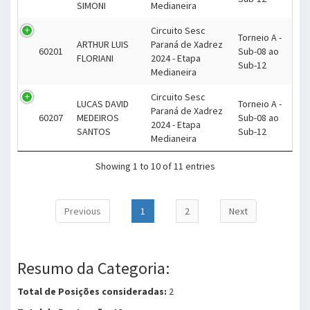
SIMONI
Medianeira
Circuito Sesc
Torneio A -
ARTHUR LUIS
Paraná de Xadrez
60201
Sub-08 ao
FLORIANI
2024 - Etapa
Sub-12
Medianeira
Circuito Sesc
LUCAS DAVID
Torneio A -
Paraná de Xadrez
60207
MEDEIROS
Sub-08 ao
2024 - Etapa
SANTOS
Sub-12
Medianeira
Showing 1 to 10 of 11 entries
Previous
1
2
Next
Resumo da Categoria:
Total de Posições consideradas:
2