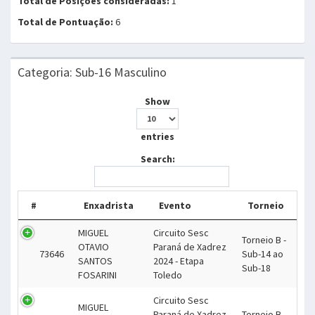
Total de Posições consideradas:
1
Total de Pontuação:
6
Categoria: Sub-16 Masculino
Show
entries
Search:
#
Enxadrista
Evento
Torneio
MIGUEL
Circuito Sesc
Torneio B -
OTAVIO
Paraná de Xadrez
73646
Sub-14 ao
SANTOS
2024 - Etapa
Sub-18
FOSARINI
Toledo
Circuito Sesc
MIGUEL
Paraná de Xadrez
Torneio B -