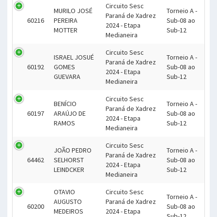
Circuito Sesc
MURILO JOSÉ
Torneio A -
Paraná de Xadrez
60216
PEREIRA
Sub-08 ao
2024 - Etapa
MOTTER
Sub-12
Medianeira
Circuito Sesc
ISRAEL JOSUÉ
Torneio A -
Paraná de Xadrez
60192
GOMES
Sub-08 ao
2024 - Etapa
GUEVARA
Sub-12
Medianeira
Circuito Sesc
BENÍCIO
Torneio A -
Paraná de Xadrez
60197
ARAÚJO DE
Sub-08 ao
2024 - Etapa
RAMOS
Sub-12
Medianeira
Circuito Sesc
JOÃO PEDRO
Torneio A -
Paraná de Xadrez
64462
SELHORST
Sub-08 ao
2024 - Etapa
LEINDCKER
Sub-12
Medianeira
OTAVIO
Circuito Sesc
Torneio A -
AUGUSTO
Paraná de Xadrez
60200
Sub-08 ao
MEDEIROS
2024 - Etapa
Sub-12