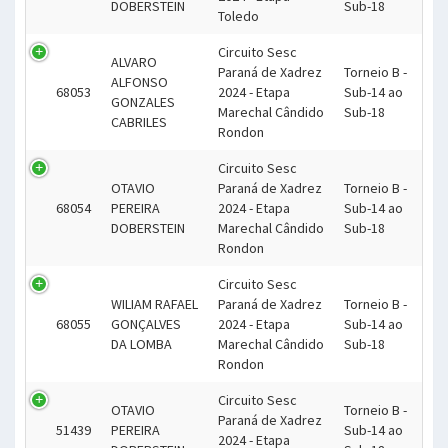
DOBERSTEIN
Sub-18
Toledo
Circuito Sesc
ALVARO
Paraná de Xadrez
Torneio B -
ALFONSO
68053
2024 - Etapa
Sub-14 ao
GONZALES
Marechal Cândido
Sub-18
CABRILES
Rondon
Circuito Sesc
OTAVIO
Paraná de Xadrez
Torneio B -
68054
PEREIRA
2024 - Etapa
Sub-14 ao
DOBERSTEIN
Marechal Cândido
Sub-18
Rondon
Circuito Sesc
WILIAM RAFAEL
Paraná de Xadrez
Torneio B -
68055
GONÇALVES
2024 - Etapa
Sub-14 ao
DA LOMBA
Marechal Cândido
Sub-18
Rondon
Circuito Sesc
OTAVIO
Torneio B -
Paraná de Xadrez
51439
PEREIRA
Sub-14 ao
2024 - Etapa