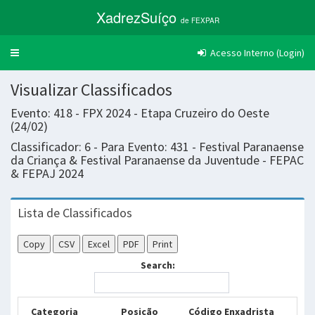
XadrezSuíço
de FEXPAR
Acesso Interno (Login)
Trocar
navegação
Visualizar Classificados
Evento: 418 - FPX 2024 - Etapa Cruzeiro do Oeste
(24/02)
Classificador: 6 - Para Evento: 431 - Festival Paranaense
da Criança & Festival Paranaense da Juventude - FEPAC
& FEPAJ 2024
Lista de Classificados
Copy
CSV
Excel
PDF
Print
Search:
Categoria
Posição
Código Enxadrista