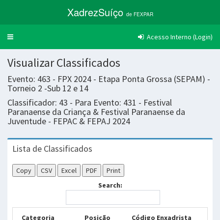
XadrezSuíço
de FEXPAR
Acesso Interno (Login)
Trocar
navegação
Visualizar Classificados
Evento: 463 - FPX 2024 - Etapa Ponta Grossa (SEPAM) -
Torneio 2 -Sub 12 e 14
Classificador: 43 - Para Evento: 431 - Festival
Paranaense da Criança & Festival Paranaense da
Juventude - FEPAC & FEPAJ 2024
Lista de Classificados
Copy
CSV
Excel
PDF
Print
Search:
Categoria
Posição
Código Enxadrista