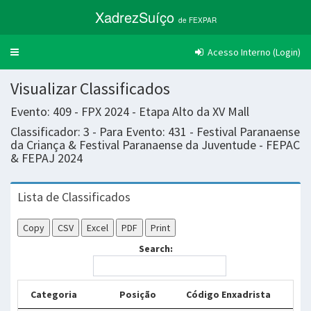
XadrezSuíço
de FEXPAR
Acesso Interno (Login)
Trocar
navegação
Visualizar Classificados
Evento: 409 - FPX 2024 - Etapa Alto da XV Mall
Classificador: 3 - Para Evento: 431 - Festival Paranaense
da Criança & Festival Paranaense da Juventude - FEPAC
& FEPAJ 2024
Lista de Classificados
Copy
CSV
Excel
PDF
Print
Search:
Categoria
Posição
Código Enxadrista