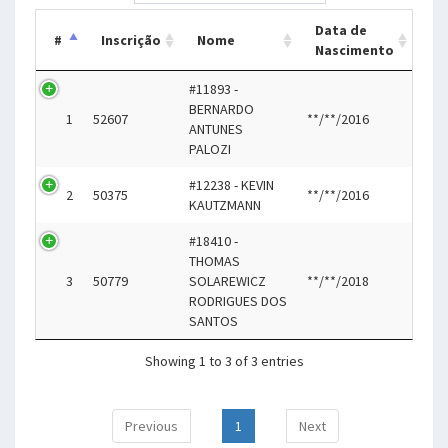
Data de
#
Inscrição
Nome
Nascimento
#11893 -
BERNARDO
1
52607
**/**/2016
ANTUNES
PALOZI
#12238 - KEVIN
2
50375
**/**/2016
KAUTZMANN
#18410 -
THOMAS
3
50779
SOLAREWICZ
**/**/2018
RODRIGUES DOS
SANTOS
Showing 1 to 3 of 3 entries
Previous
1
Next