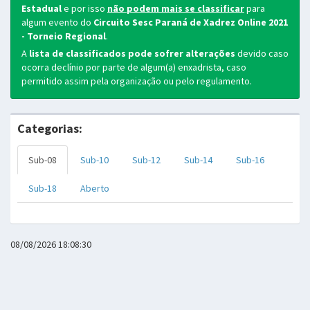
Estadual
e por isso
não podem mais se classificar
para
algum evento do
Circuito Sesc Paraná de Xadrez Online 2021
- Torneio Regional
.
A
lista de classificados pode sofrer alterações
devido caso
ocorra declínio por parte de algum(a) enxadrista, caso
permitido assim pela organização ou pelo regulamento.
Categorias:
Sub-08
Sub-10
Sub-12
Sub-14
Sub-16
Sub-18
Aberto
08/08/2026 18:08:30