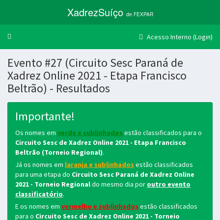
XadrezSuíço
de FEXPAR
Trocar
Acesso Interno (Login)
navegação
Evento #27 (Circuito Sesc Paraná de
Xadrez Online 2021 - Etapa Francisco
Beltrão) - Resultados
Importante!
Os nomes em
verde e sublinhados
estão classificados para o
Circuito Sesc de Xadrez Online 2021 - Etapa Francisco
Beltrão (Torneio Regional)
.
Já os nomes em
laranja e sublinhados
estão classificados
para uma etapa do
Circuito Sesc Paraná de Xadrez Online
2021 - Torneio Regional
do mesmo dia por
outro evento
classificatório
.
E os nomes em
vermelho e sublinhados
estão classificados
para o
Circuito Sesc de Xadrez Online 2021 - Torneio