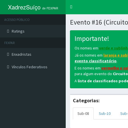
XadrezSuíço
Trocar
de FEXPAR
navegação
ACESSO PÚBLICO
Evento #16 (Circuit
Ratings
Importante!
FEXPAR
Os nomes em
verde e sublin
Enxadristas
Já os nomes em
laranja e su
evento classificatório
.
Vínculos Federativos
E os nomes em
vermelho e su
para algum evento do
Circuit
A
lista de classificados pod
Categorias:
Sub-08
Sub-10
Sub