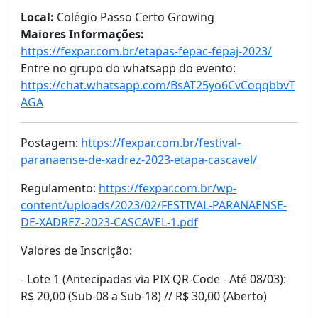
Local:
Colégio Passo Certo Growing
Maiores Informações:
https://fexpar.com.br/etapas-fepac-fepaj-2023/
Entre no grupo do whatsapp do evento:
https://chat.whatsapp.com/BsAT25yo6CvCoqqbbvT
AGA
Postagem:
https://fexpar.com.br/festival-
paranaense-de-xadrez-2023-etapa-cascavel/
Regulamento:
https://fexpar.com.br/wp-
content/uploads/2023/02/FESTIVAL-PARANAENSE-
DE-XADREZ-2023-CASCAVEL-1.pdf
Valores de Inscrição:
- Lote 1 (Antecipadas via PIX QR-Code - Até 08/03):
R$ 20,00 (Sub-08 a Sub-18) // R$ 30,00 (Aberto)